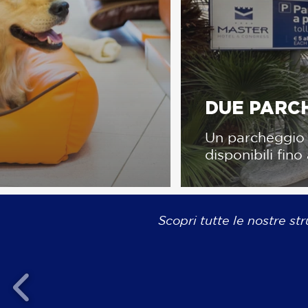
DUE PARCH
Un parcheggio 
disponibili fin
Scopri tutte le nostre str