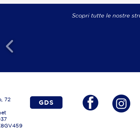
Scopri tutte le nostre str
o, 72
GDS
net
037
CX8GV459