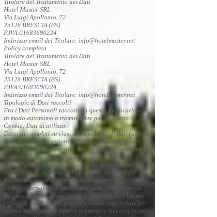
Titolare del Trattamento dei Dati
Hotel Master SRL
Via Luigi Apollonio, 72
25128 BRESCIA (BS)
P.IVA:01683690224
Indirizzo email del Titolare: info@hotelmaster.net
Policy completa
Titolare del Trattamento dei Dati
Hotel Master SRL
Via Luigi Apollonio, 72
25128 BRESCIA (BS)
P.IVA:01683690224
Indirizzo email del Titolare: info@hotelmaster.net
Tipologie di Dati raccolti
Fra i Dati Personali raccolti da questa Applicazione,
in modo autonomo o tramite terze parti, ci sono:
Cookie; Dati di utilizzo.
Dettagli completi su ciascuna tipologia di dati raccolti
sono forniti nelle sezioni dedicate di questa privacy
policy o mediante specifici testi informativi visualizzati
prima della raccolta dei dati stessi.
I Dati Personali possono essere liberamente forniti
dall'Utente o, nel caso di Dati di Utilizzo, raccolti
automaticamente durante l'uso di questa Applicazione.
Se non diversamente specificato, tutti i Dati richiesti
da questa Applicazione sono obbligatori. Se l’Utente
rifiuta di comunicarli, potrebbe essere impossibile per
questa Applicazione fornire il Servizio. Nei casi in cui