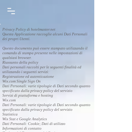
Privacy Policy di hotelmaster.net
Questa Applicazione raccoglie alcuni Dati Personali
dei propri Utenti.
Questo documento può essere stampato utilizzando il
comando di stampa presente nelle impostazioni di
qualsiasi browser.
Riassunto della policy
Dati personali raccolti per le seguenti finalità ed
utilizzando i seguenti servizi:
Registrazione ed autenticazione
Wix.com Single Sign On
Dati Personali: varie tipologie di Dati secondo quanto
specificato dalla privacy policy del servizio
Servizi di piattaforma e hosting
Wix.com
Dati Personali: varie tipologie di Dati secondo quanto
specificato dalla privacy policy del servizio
Statistica
Wix Stat e Google Analytics
Dati Personali: Cookie; Dati di utilizzo
Informazioni di contatto