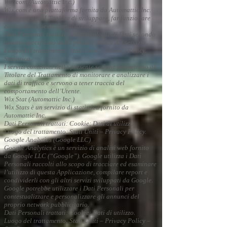
Wix.com (Automattic Inc.)
Wix.com è una piattaforma fornita da Automattic Inc.
che consente al Titolare di sviluppare, far funzionare
ed ospitare questa Applicazione.
Dati Personali trattati: varie tipologie di Dati secondo
quanto specificato dalla privacy policy del servizio.
Luogo del trattamento: Stati Uniti – Privacy Policy.
Statistica
I servizi contenuti nella presente sezione permettono al
Titolare del Trattamento di monitorare e analizzare i
dati di traffico e servono a tener traccia del
comportamento dell’Utente.
Wix Stat (Automattic Inc.)
Wix Stats è un servizio di statistica fornito da
Automattic Inc.
Dati Personali trattati: Cookie; Dati di utilizzo.
Luogo del trattamento: Stati Uniti – Privacy Policy.
Google Analytics (Google LLC)
Google Analytics è un servizio di analisi web fornito
da Google LLC (“Google”). Google utilizza i Dati
Personali raccolti allo scopo di tracciare ed esaminare
l’utilizzo di questa Applicazione, compilare report e
condividerli con gli altri servizi sviluppati da Google.
Google potrebbe utilizzare i Dati Personali per
contestualizzare e personalizzare gli annunci del
proprio network pubblicitario.
Dati Personali trattati: Cookie; Dati di utilizzo.
Luogo del trattamento: Stati Uniti – Privacy Policy –