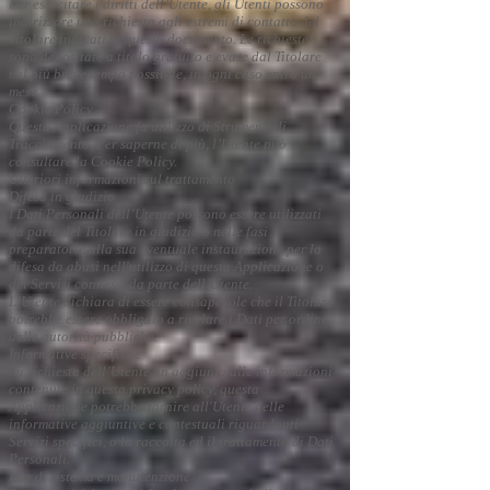
Per esercitare i diritti dell’Utente, gli Utenti possono
indirizzare una richiesta agli estremi di contatto del
Titolare indicati in questo documento. Le richieste
sono depositate a titolo gratuito e evase dal Titolare
nel più breve tempo possibile, in ogni caso entro un
mese.
Cookie Policy
Questa Applicazione fa utilizzo di Strumenti di
Tracciamento. Per saperne di più, l’Utente può
consultare la Cookie Policy.
Ulteriori informazioni sul trattamento
Difesa in giudizio
I Dati Personali dell’Utente possono essere utilizzati
da parte del Titolare in giudizio o nelle fasi
preparatorie alla sua eventuale instaurazione per la
difesa da abusi nell'utilizzo di questa Applicazione o
dei Servizi connessi da parte dell’Utente.
L’Utente dichiara di essere consapevole che il Titolare
potrebbe essere obbligato a rivelare i Dati per ordine
delle autorità pubbliche.
Informative specifiche
Su richiesta dell’Utente, in aggiunta alle informazioni
contenute in questa privacy policy, questa
Applicazione potrebbe fornire all'Utente delle
informative aggiuntive e contestuali riguardanti
Servizi specifici, o la raccolta ed il trattamento di Dati
Personali.
Log di sistema e manutenzione