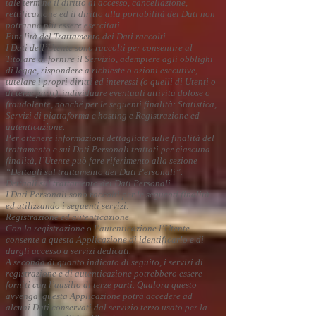
tale termine il diritto di accesso, cancellazione,
rettificazione ed il diritto alla portabilità dei Dati non
potranno più essere esercitati.
Finalità del Trattamento dei Dati raccolti
I Dati dell’Utente sono raccolti per consentire al
Titolare di fornire il Servizio, adempiere agli obblighi
di legge, rispondere a richieste o azioni esecutive,
tutelare i propri diritti ed interessi (o quelli di Utenti o
di terze parti), individuare eventuali attività dolose o
fraudolente, nonché per le seguenti finalità: Statistica,
Servizi di piattaforma e hosting e Registrazione ed
autenticazione.
Per ottenere informazioni dettagliate sulle finalità del
trattamento e sui Dati Personali trattati per ciascuna
finalità, l’Utente può fare riferimento alla sezione
“Dettagli sul trattamento dei Dati Personali”.
Dettagli sul trattamento dei Dati Personali
I Dati Personali sono raccolti per le seguenti finalità
ed utilizzando i seguenti servizi:
Registrazione ed autenticazione
Con la registrazione o l’autenticazione l’Utente
consente a questa Applicazione di identificarlo e di
dargli accesso a servizi dedicati.
A seconda di quanto indicato di seguito, i servizi di
registrazione e di autenticazione potrebbero essere
forniti con l’ausilio di terze parti. Qualora questo
avvenga, questa Applicazione potrà accedere ad
alcuni Dati conservati dal servizio terzo usato per la