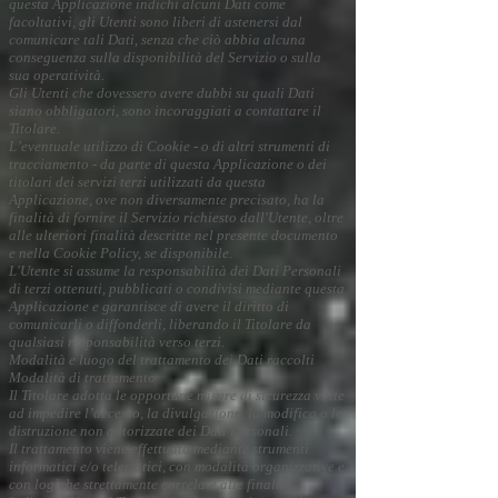
questa Applicazione indichi alcuni Dati come
facoltativi, gli Utenti sono liberi di astenersi dal
comunicare tali Dati, senza che ciò abbia alcuna
conseguenza sulla disponibilità del Servizio o sulla
sua operatività.
Gli Utenti che dovessero avere dubbi su quali Dati
siano obbligatori, sono incoraggiati a contattare il
Titolare.
L’eventuale utilizzo di Cookie - o di altri strumenti di
tracciamento - da parte di questa Applicazione o dei
titolari dei servizi terzi utilizzati da questa
Applicazione, ove non diversamente precisato, ha la
finalità di fornire il Servizio richiesto dall'Utente, oltre
alle ulteriori finalità descritte nel presente documento
e nella Cookie Policy, se disponibile.
L'Utente si assume la responsabilità dei Dati Personali
di terzi ottenuti, pubblicati o condivisi mediante questa
Applicazione e garantisce di avere il diritto di
comunicarli o diffonderli, liberando il Titolare da
qualsiasi responsabilità verso terzi.
Modalità e luogo del trattamento dei Dati raccolti
Modalità di trattamento
Il Titolare adotta le opportune misure di sicurezza volte
ad impedire l’accesso, la divulgazione, la modifica o la
distruzione non autorizzate dei Dati Personali.
Il trattamento viene effettuato mediante strumenti
informatici e/o telematici, con modalità organizzative e
con logiche strettamente correlate alle finalità