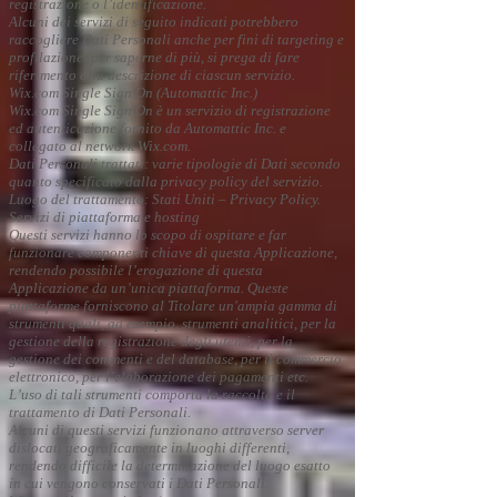
registrazione o l’identificazione.
Alcuni dei servizi di seguito indicati potrebbero
raccogliere Dati Personali anche per fini di targeting e
profilazione; per saperne di più, si prega di fare
riferimento alla descrizione di ciascun servizio.
Wix.com Single Sign On (Automattic Inc.)
Wix.com Single Sign On è un servizio di registrazione
ed autenticazione fornito da Automattic Inc. e
collegato al network Wix.com.
Dati Personali trattati: varie tipologie di Dati secondo
quanto specificato dalla privacy policy del servizio.
Luogo del trattamento: Stati Uniti – Privacy Policy.
Servizi di piattaforma e hosting
Questi servizi hanno lo scopo di ospitare e far
funzionare componenti chiave di questa Applicazione,
rendendo possibile l’erogazione di questa
Applicazione da un’unica piattaforma. Queste
piattaforme forniscono al Titolare un'ampia gamma di
strumenti quali, ad esempio, strumenti analitici, per la
gestione della registrazione degli utenti, per la
gestione dei commenti e del database, per il commercio
elettronico, per l’elaborazione dei pagamenti etc.
L’uso di tali strumenti comporta la raccolta e il
trattamento di Dati Personali.
Alcuni di questi servizi funzionano attraverso server
dislocati geograficamente in luoghi differenti,
rendendo difficile la determinazione del luogo esatto
in cui vengono conservati i Dati Personali.