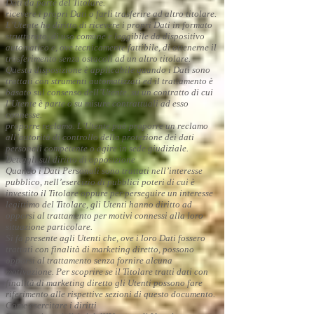
Dati da parte del Titolare.
ricevere i propri Dati o farli trasferire ad altro titolare.
L’Utente ha diritto di ricevere i propri Dati in formato
strutturato, di uso comune e leggibile da dispositivo
automatico e, ove tecnicamente fattibile, di ottenerne il
trasferimento senza ostacoli ad un altro titolare.
Questa disposizione è applicabile quando i Dati sono
trattati con strumenti automatizzati ed il trattamento è
basato sul consenso dell’Utente, su un contratto di cui
l’Utente è parte o su misure contrattuali ad esso
connesse.
proporre reclamo. L’Utente può proporre un reclamo
all’autorità di controllo della protezione dei dati
personali competente o agire in sede giudiziale.
Dettagli sul diritto di opposizione
Quando i Dati Personali sono trattati nell’interesse
pubblico, nell’esercizio di pubblici poteri di cui è
investito il Titolare oppure per perseguire un interesse
legittimo del Titolare, gli Utenti hanno diritto ad
opporsi al trattamento per motivi connessi alla loro
situazione particolare.
Si fa presente agli Utenti che, ove i loro Dati fossero
trattati con finalità di marketing diretto, possono
opporsi al trattamento senza fornire alcuna
motivazione. Per scoprire se il Titolare tratti dati con
finalità di marketing diretto gli Utenti possono fare
riferimento alle rispettive sezioni di questo documento.
Come esercitare i diritti