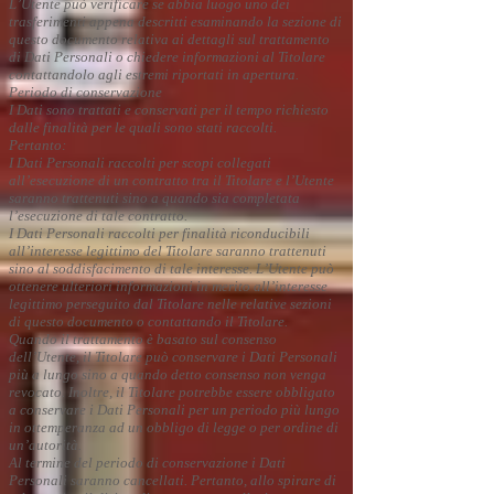
L’Utente può verificare se abbia luogo uno dei
trasferimenti appena descritti esaminando la sezione di
questo documento relativa ai dettagli sul trattamento
di Dati Personali o chiedere informazioni al Titolare
contattandolo agli estremi riportati in apertura.
Periodo di conservazione
I Dati sono trattati e conservati per il tempo richiesto
dalle finalità per le quali sono stati raccolti.
Pertanto:
I Dati Personali raccolti per scopi collegati
all’esecuzione di un contratto tra il Titolare e l’Utente
saranno trattenuti sino a quando sia completata
l’esecuzione di tale contratto.
I Dati Personali raccolti per finalità riconducibili
all’interesse legittimo del Titolare saranno trattenuti
sino al soddisfacimento di tale interesse. L’Utente può
ottenere ulteriori informazioni in merito all’interesse
legittimo perseguito dal Titolare nelle relative sezioni
di questo documento o contattando il Titolare.
Quando il trattamento è basato sul consenso
dell’Utente, il Titolare può conservare i Dati Personali
più a lungo sino a quando detto consenso non venga
revocato. Inoltre, il Titolare potrebbe essere obbligato
a conservare i Dati Personali per un periodo più lungo
in ottemperanza ad un obbligo di legge o per ordine di
un’autorità.
Al termine del periodo di conservazione i Dati
Personali saranno cancellati. Pertanto, allo spirare di