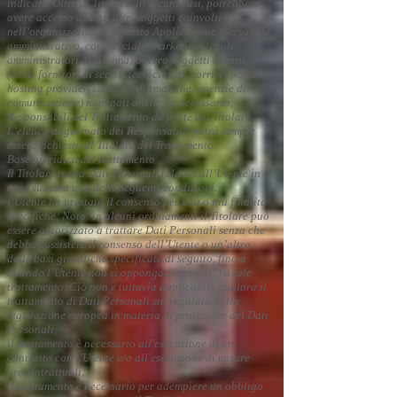
indicate. Oltre al Titolare, in alcuni casi, potrebbero
avere accesso ai Dati altri soggetti coinvolti
nell’organizzazione di questa Applicazione (personale
amministrativo, commerciale, marketing, legali,
amministratori di sistema) ovvero soggetti esterni
(come fornitori di servizi tecnici terzi, corrieri postali,
hosting provider, società informatiche, agenzie di
comunicazione) nominati anche, se necessario,
Responsabili del Trattamento da parte del Titolare.
L’elenco aggiornato dei Responsabili potrà sempre
essere richiesto al Titolare del Trattamento.
Base giuridica del trattamento
Il Titolare tratta Dati Personali relativi all’Utente in
caso sussista una delle seguenti condizioni:
l’Utente ha prestato il consenso per una o più finalità
specifiche; Nota: in alcuni ordinamenti il Titolare può
essere autorizzato a trattare Dati Personali senza che
debba sussistere il consenso dell’Utente o un’altra
delle basi giuridiche specificate di seguito, fino a
quando l’Utente non si opponga (“opt-out”) a tale
trattamento. Ciò non è tuttavia applicabile qualora il
trattamento di Dati Personali sia regolato dalla
legislazione europea in materia di protezione dei Dati
Personali;
il trattamento è necessario all'esecuzione di un
contratto con l’Utente e/o all'esecuzione di misure
precontrattuali;
il trattamento è necessario per adempiere un obbligo