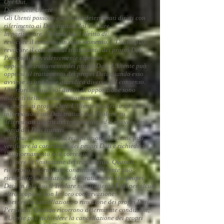
Opt Out.
Diritti dell’Utente
Gli Utenti possono esercitare determinati diritti con
riferimento ai Dati trattati dal Titolare.
In particolare, l’Utente ha il diritto di:
revocare il consenso in ogni momento. L’Utente può
revocare il consenso al trattamento dei propri Dati
Personali precedentemente espresso.
opporsi al trattamento dei propri Dati. L’Utente può
opporsi al trattamento dei propri Dati quando esso
avviene su una base giuridica diversa dal consenso.
Ulteriori dettagli sul diritto di opposizione sono
indicati nella sezione sottostante.
accedere ai propri Dati. L’Utente ha diritto ad ottenere
informazioni sui Dati trattati dal Titolare, su
determinati aspetti del trattamento ed a ricevere una
copia dei Dati trattati.
verificare e chiedere la rettificazione. L’Utente può
verificare la correttezza dei propri Dati e richiederne
l’aggiornamento o la correzione.
ottenere la limitazione del trattamento. Quando
ricorrono determinate condizioni, l’Utente può
richiedere la limitazione del trattamento dei propri
Dati. In tal caso il Titolare non tratterà i Dati per alcun
altro scopo se non la loro conservazione.
ottenere la cancellazione o rimozione dei propri Dati
Personali. Quando ricorrono determinate condizioni,
l’Utente può richiedere la cancellazione dei propri