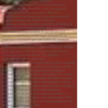
legale al quale è soggetto il Titolare;
il trattamento è necessario per l'esecuzione di un
compito di interesse pubblico o per l'esercizio di
pubblici poteri di cui è investito il Titolare;
il trattamento è necessario per il perseguimento del
legittimo interesse del Titolare o di terzi.
È comunque sempre possibile richiedere al Titolare di
chiarire la concreta base giuridica di ciascun
trattamento ed in particolare di specificare se il
trattamento sia basato sulla legge, previsto da un
contratto o necessario per concludere un contratto.
Luogo
I Dati sono trattati presso le sedi operative del Titolare
ed in ogni altro luogo in cui le parti coinvolte nel
trattamento siano localizzate. Per ulteriori
informazioni, contatta il Titolare.
I Dati Personali dell’Utente potrebbero essere trasferiti
in un paese diverso da quello in cui l’Utente si trova.
Per ottenere ulteriori informazioni sul luogo del
trattamento l’Utente può fare riferimento alla sezione
relativa ai dettagli sul trattamento dei Dati Personali.
L’Utente ha diritto a ottenere informazioni in merito
alla base giuridica del trasferimento di Dati al di fuori
dell’Unione Europea o ad un’organizzazione
internazionale di diritto internazionale pubblico o
costituita da due o più paesi, come ad esempio l’ONU,
nonché in merito alle misure di sicurezza adottate dal
Titolare per proteggere i Dati.