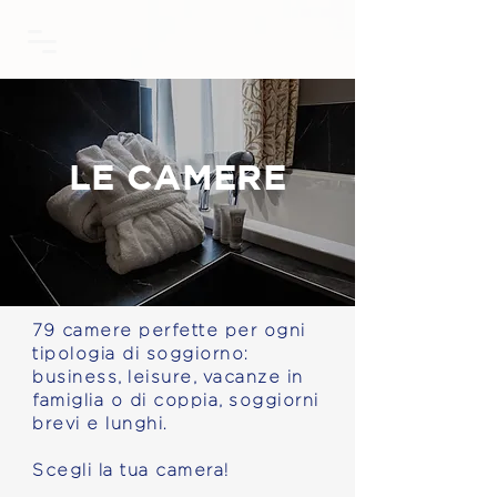
LE CAMERE
79 camere perfette per ogni
tipologia di soggiorno:
business, lei
sure, vacanze in
famiglia o di coppia, soggiorni
brevi e lunghi.
Scegli la tua camera!