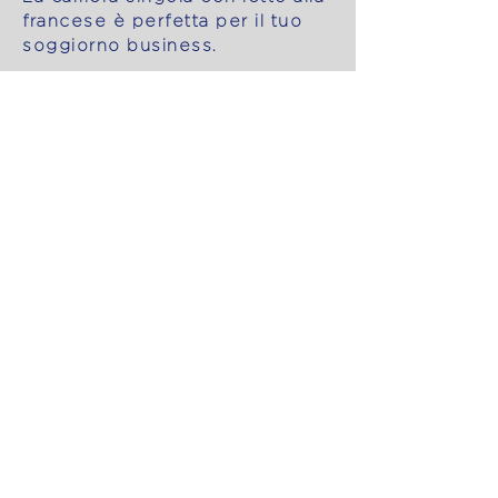
francese è perfetta per il tuo
soggiorno business.
Qui troverai funzionalità e
comfort in un'unica soluzione.
Camera tripla o familiare